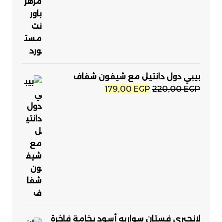
بيبي دول دانتيل مع شيفون شفاف
السعر
السعر
179,00
EGP
220,00
EGP
الأصلي
الحالي
هو:
هو:
179,00 EGP.
220,00 EGP.
لانجيري فستان سواريه أسود بخامة فاخرة