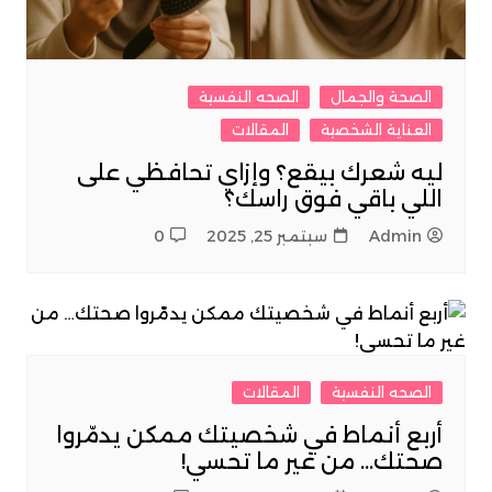
الصحة والجمال
الصحه النفسية
العناية الشخصية
المقالات
ليه شعرك بيقع؟ وإزاي تحافظي على
اللي باقي فوق راسك؟
Admin
سبتمبر 25, 2025
0
الصحه النفسية
المقالات
أربع أنماط في شخصيتك ممكن يدمّروا
صحتك… من غير ما تحسي!