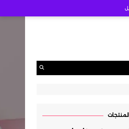
ل
لمنتجات