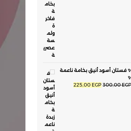
 فستان أسود أنيق بخامة ناعمة
السعر
السعر
225,00
EGP
300,00
EG
الأصلي
الحالي
هو:
هو:
225,00 EGP.
300,00 EGP.