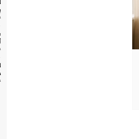
سائقة
ل
تغذيه علاجيه لامراض
ب
السمنه و النحافه
P
طبيات الجراحة العامه
ف
طبيبات الأسنان
أ
طبيبات العلاج الطبيعي
P
طبيبات المخ والأعصاب
ل
طبيبات جلدية وتجميل
ج
طبيبات حساسية ومناعة
P