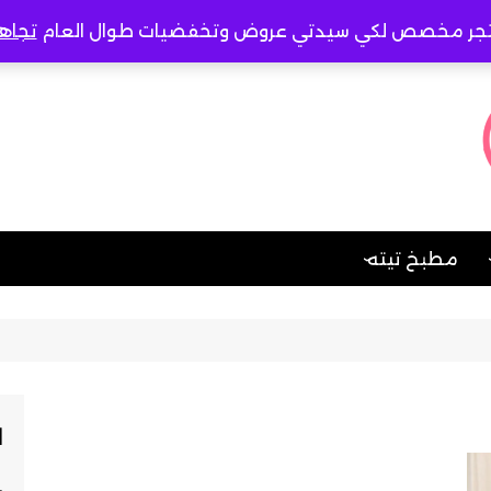
جر مخصص لكي سيدتي عروض وتخفضيات طوال العام
تجاه
مطبخ تيته
صات
حادق
أخصائية تربية خاصة
وتخاطب
ل
حلو
تعليم الخياطة والتفصيل
الباطنه وامراض الدم
محفظات قرآن كريم
والمناعه
ة
مُدرسة تأسيس
الطب النفسي و علاج
ا
الادمان
مواد شرعية ازهرية
النساء والتوليد