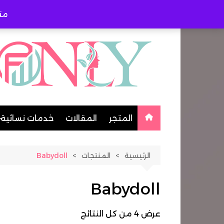
لتجاوز
مت
لى
لمحتوى
المتجر
المقالات
خدمات نسائية
طبيبات متخص
الرئيسية
المنتجات
Babydoll
خياطة وتفصي
مُعلمات
Babydoll
اخصائية حجام
شيفات
عرض ⁦4⁩ من كل النتائج