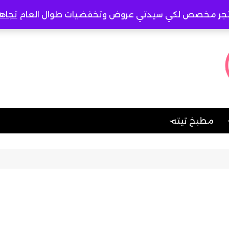
جر مخصص لكي سيدتي عروض وتخفضيات طوال العام
تجاه
مطبخ تيته
صات
حادق
أخصائية تربية خاصة
وتخاطب
ل
حلو
تعليم الخياطة والتفصيل
الباطنه وامراض الدم
محفظات قرآن كريم
والمناعه
ة
مُدرسة تأسيس
الطب النفسي و علاج
الادمان
مواد شرعية ازهرية
النساء والتوليد