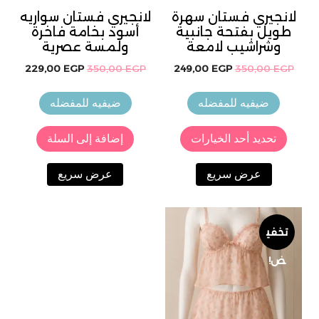
لانجيري فستان سهرة
لانجيري فستان سواريه
طويل بفتحة جانبية
أسود بخامة فاخرة
وشراشيب لامعة
ولمسة عصرية
السعر
السعر
السعر
السعر
229,00
EGP
350,00
EGP
249,00
EGP
350,00
EGP
الأصلي
الحالي
الأصلي
الحالي
هو:
هو:
هو:
هو:
ضيفيه للمفضله
ضيفيه للمفضله
,00 EGP.
350,00 EGP.
249,00 EGP.
350,00 EGP.
هناك
تحديد أحد الخيارات
إضافة إلى السلة
العديد
من
عرض سريع
عرض سريع
الأشكال
المختلفة
لهذا
المنتج.
تخفي
يمكن
ض!
اختيار
الخيارات
على
صفحة