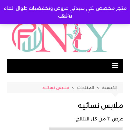
لتجاوز
متجر مخصص لكي سيدتي عروض وتخفضيات طوال العام
لى
تجاهل
لمحتوى
الرئيسية
المنتجات
ملابس نسائيه
ملابس نسائيه
عرض ⁦11⁩ من كل النتائج