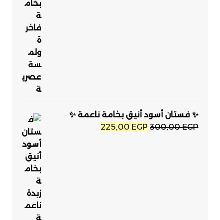
✨ فستان أسود أنيق بخامة ناعمة ✨
السعر
السعر
225,00
EGP
300,00
EGP
الأصلي
الحالي
هو:
هو:
225,00 EGP.
300,00 EGP.