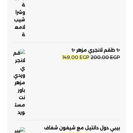
✨ طقم لانجري مزهر ✨
السعر
السعر
149,00
EGP
200,00
EGP
الأصلي
الحالي
هو:
هو:
149,00 EGP.
200,00 EGP.
بيبي دول دانتيل مع شيفون شفاف