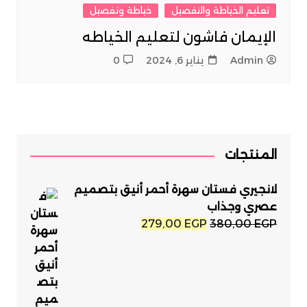
تعليم الخياطة والتفصيل
خياطة وتفصيل
الإيمان فاشون لتعليم الخياطه
Admin
يناير 6, 2024
0
المنتجات
لانجيري فستان سهرة أحمر أنيق بتصميم
عصري وجذاب
السعر
السعر
279,00
EGP
380,00
EGP
الأصلي
الحالي
هو:
هو:
279,00 EGP.
380,00 EGP.