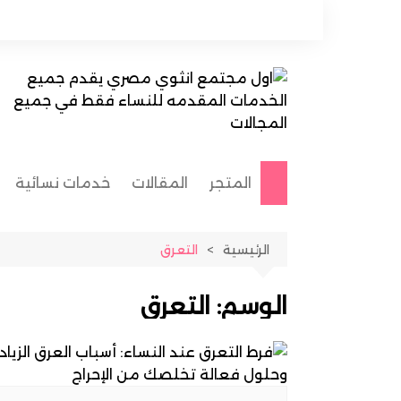
لتجاوز
لى
لمحتوى
المتجر
المقالات
خدمات نسائية
طبيبات متخصص
الرئيسية
التعرق
خياطة وتفصيل
مُعلمات
الوسم:
التعرق
اخصائية حجامة
شيفات
مدربة قيادة / سا