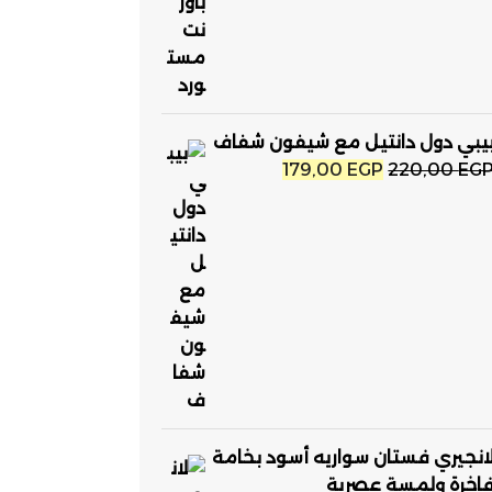
يبي دول دانتيل مع شيفون شفاف
السعر
السعر
179,00
EGP
220,00
EG
الأصلي
الحالي
هو:
هو:
179,00 EGP.
220,00 EGP.
انجيري فستان سواريه أسود بخامة
اخرة ولمسة عصرية