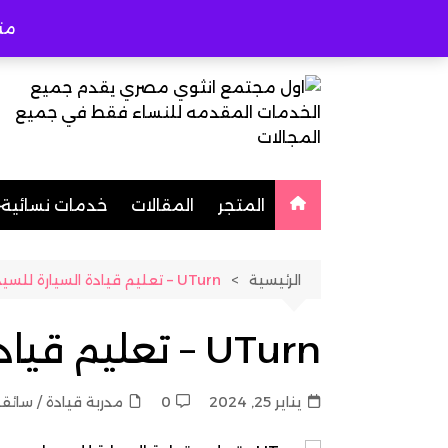
لتجاوز
مت
لى
لمحتوى
المتجر
المقالات
خدمات نسائية
طبيبات متخص
الرئيسية
UTurn – تعليم قيادة السيارة للسيدات
خياطة وتفصي
مُعلمات
UTurn – تعليم قيادة السيارة للسيدات
اخصائية حجام
شيفات
يناير 25, 2024
0
مدربة قيادة / سائق
مدربة قيادة / 