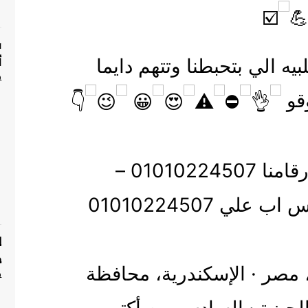
ف
ه الي بتحبطنا وتتهم دايما
أ
P
قو
اتصلي ب ارقامنا 01010224507 –
ل
ج
‏مصر‏ · ‏الإسكندرية‏، ‏محافظة
P