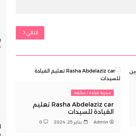
التالي
ب
P
مدربة قيادة / سائقة
Rasha Abdelaziz car تعليم
القيادة للسيدات
Admin
يناير 25, 2024
0
ل
ف