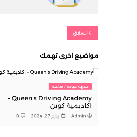
تصفّح
السابق
المقالات
مواضيع اخري تهمك
مدربة قيادة / سائقة
Queen’s Driving Academy –
اكاديمية كوين
Admin
يناير 27, 2024
0