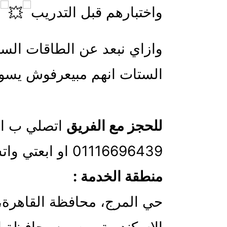
واختبارهم قبل التدريب
وازاي نبعد عن الطاقات السلبي
الستات انهم مبيعرفوش يسو
للحجز مع الفريق
01116696439 او ابعتي واتس اب علي 01010224507
منطقة الخدمة :
‏حي المرج‏، ‏محافظة القاهرة‏، 