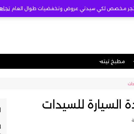
جر مخصص لكي سيدتي عروض وتخفضيات طوال العام
تجاه
مطبخ تيته
صات
حادق
أخصائية تربية خاصة
وتخاطب
ل
حلو
تعليم الخياطة والتفصيل
الباطنه وامراض الدم
محفظات قرآن كريم
والمناعه
ة
مُدرسة تأسيس
الطب النفسي و علاج
ا
الادمان
مواد شرعية ازهرية
ة
النساء والتوليد
سائقة
ل
تغذيه علاجيه لامراض