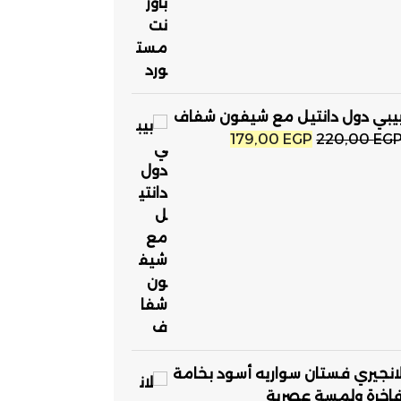
يبي دول دانتيل مع شيفون شفاف
السعر
السعر
179,00
EGP
220,00
EG
الأصلي
الحالي
هو:
هو:
179,00 EGP.
220,00 EGP.
انجيري فستان سواريه أسود بخامة
اخرة ولمسة عصرية