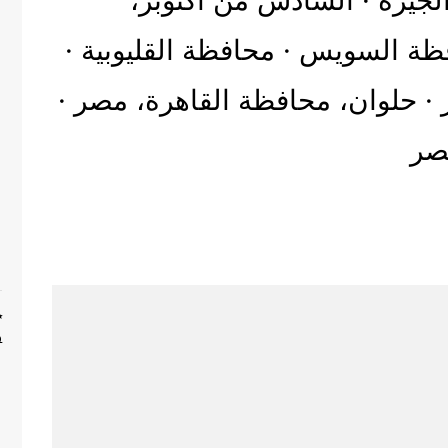
لجيزة · ‏السادس من أكتوبر‏،
افظة السويس · محافظة القليوبية ·
 · ‏حلوان‏، ‏محافظة القاهرة‏، ‏مصر‏ ·
صر‏
✨
P