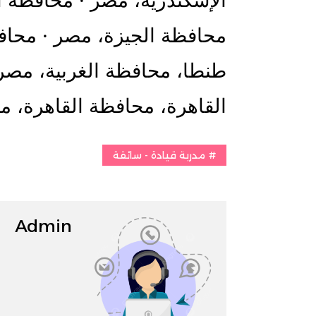
الإسكندرية‏، ‏مصر‏ · محافظة ا
‏محافظة الجيزة‏، ‏مصر‏ · مح
‏طنطا‏، ‏محافظة الغربية‏، ‏مصر‏
‏القاهرة‏، ‏محافظة القاهرة‏، ‏م
مدربة قيادة - سائقة
Admin