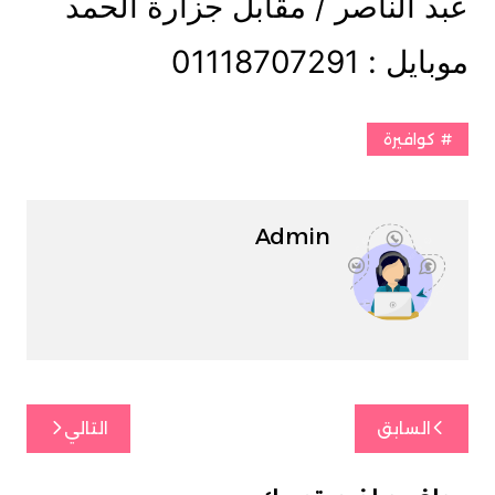
عبد الناصر / مقابل جزارة الحمد
موبايل : 01118707291
كوافيرة
Admin
تصفّح
السابق
التالي
المقالات