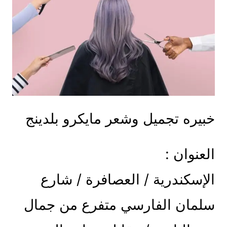
خبيره تجميل وشعر مايكرو بلدينج
العنوان :
الإسكندرية / العصافرة / شارع
سلمان الفارسي متفرع من جمال